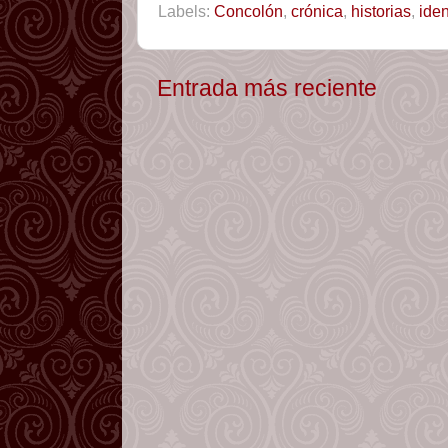
Labels:
Concolón
,
crónica
,
historias
,
ide
Entrada más reciente