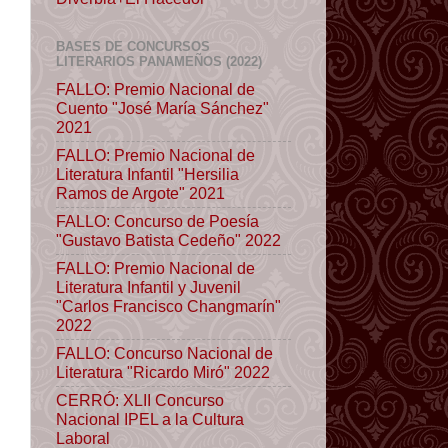
BASES DE CONCURSOS
LITERARIOS PANAMEÑOS (2022)
FALLO: Premio Nacional de
Cuento "José María Sánchez"
2021
FALLO: Premio Nacional de
Literatura Infantil "Hersilia
Ramos de Argote" 2021
FALLO: Concurso de Poesía
"Gustavo Batista Cedeño" 2022
FALLO: Premio Nacional de
Literatura Infantil y Juvenil
"Carlos Francisco Changmarín"
2022
FALLO: Concurso Nacional de
Literatura "Ricardo Miró" 2022
CERRÓ: XLII Concurso
Nacional IPEL a la Cultura
Laboral