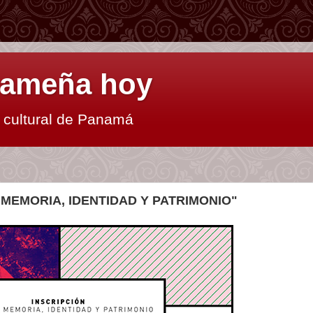
anameña hoy
y cultural de Panamá
MEMORIA, IDENTIDAD Y PATRIMONIO"