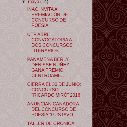
▼
mayo
(14)
INAC INVITA A
PREMIACIÓN DE
CONCURSO DE
POESÍA
UTP ABRE
CONVOCATORIA A
DOS CONCURSOS
LITERARIOS
PANAMEÑA BERLY
DENISSE NÚÑEZ
GANA PREMIO
CENTROAME...
CIERRA EL 30 DE JUNIO:
CONCURSO
"RICARDO MIRÓ" 2016
ANUNCIAN GANADORA
DEL CONCURSO DE
POESÍA "GUSTAVO ...
TALLER DE CRÓNICA