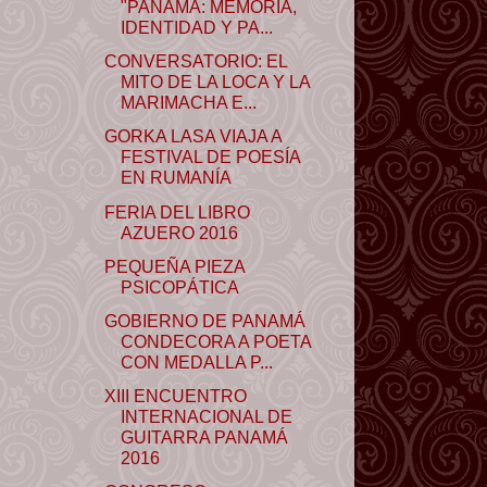
"PANAMÁ: MEMORIA,
IDENTIDAD Y PA...
CONVERSATORIO: EL
MITO DE LA LOCA Y LA
MARIMACHA E...
GORKA LASA VIAJA A
FESTIVAL DE POESÍA
EN RUMANÍA
FERIA DEL LIBRO
AZUERO 2016
PEQUEÑA PIEZA
PSICOPÁTICA
GOBIERNO DE PANAMÁ
CONDECORA A POETA
CON MEDALLA P...
XIII ENCUENTRO
INTERNACIONAL DE
GUITARRA PANAMÁ
2016