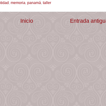
ntidad
,
memoria
,
panamá
,
taller
Inicio
Entrada antig