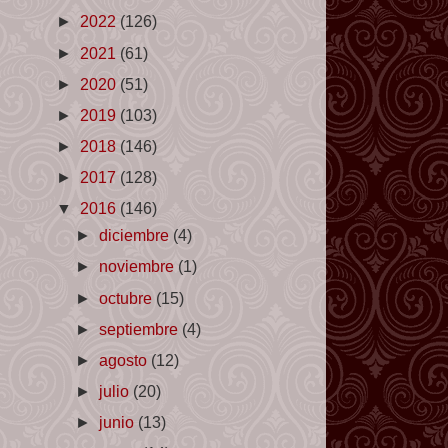
►
2022
(126)
►
2021
(61)
►
2020
(51)
►
2019
(103)
►
2018
(146)
►
2017
(128)
▼
2016
(146)
►
diciembre
(4)
►
noviembre
(1)
►
octubre
(15)
►
septiembre
(4)
►
agosto
(12)
►
julio
(20)
►
junio
(13)