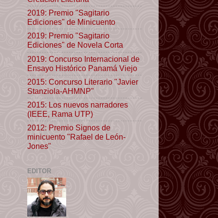
2019: Premio "Sagitario
Ediciones" de Minicuento
2019: Premio "Sagitario
Ediciones" de Novela Corta
2019: Concurso Internacional de
Ensayo Histórico Panamá Viejo
2015: Concurso Literario "Javier
Stanziola-AHMNP"
2015: Los nuevos narradores
(IEEE, Rama UTP)
2012: Premio Signos de
minicuento "Rafael de León-
Jones"
EDITOR