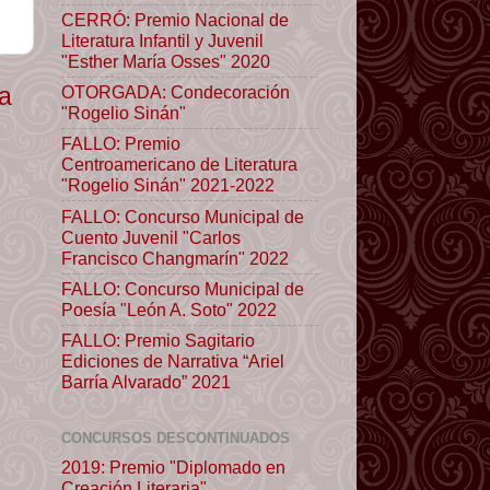
CERRÓ: Premio Nacional de
Literatura Infantil y Juvenil
"Esther María Osses" 2020
ua
OTORGADA: Condecoración
"Rogelio Sinán"
FALLO: Premio
Centroamericano de Literatura
"Rogelio Sinán" 2021-2022
FALLO: Concurso Municipal de
Cuento Juvenil "Carlos
Francisco Changmarín" 2022
FALLO: Concurso Municipal de
Poesía "León A. Soto" 2022
FALLO: Premio Sagitario
Ediciones de Narrativa “Ariel
Barría Alvarado” 2021
CONCURSOS DESCONTINUADOS
2019: Premio "Diplomado en
Creación Literaria"