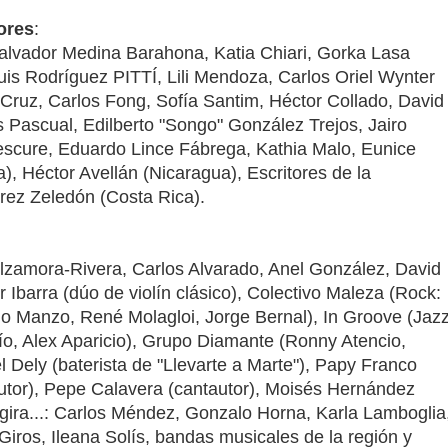
ores
:
Salvador Medina Barahona, Katia Chiari, Gorka Lasa
uis Rodríguez PITTÍ, Lili Mendoza, Carlos Oriel Wynter
 Cruz, Carlos Fong, Sofía Santim, Héctor Collado, David
 Pascual, Edilberto "Songo" González Trejos, Jairo
Lescure, Eduardo Lince Fábrega, Kathia Malo, Eunice
, Héctor Avellán (Nicaragua), Escritores de la
rez Zeledón (Costa Rica).
Alzamora-Rivera, Carlos Alvarado, Anel González, David
Ibarra (dúo de violín clásico), Colectivo Maleza (Rock:
 Manzo, René Molagloi, Jorge Bernal), In Groove (Jaz
o, Alex Aparicio), Grupo Diamante (Ronny Atencio,
l Dely (baterista de "Llevarte a Marte"), Papy Franco
autor), Pepe Calavera (cantautor), Moisés Hernández
ra...: Carlos Méndez, Gonzalo Horna, Karla Lamboglia
iros, Ileana Solís, bandas musicales de la región y