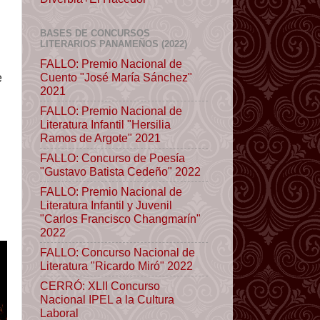
BASES DE CONCURSOS
LITERARIOS PANAMEÑOS (2022)
FALLO: Premio Nacional de
Cuento "José María Sánchez"
e
2021
FALLO: Premio Nacional de
Literatura Infantil "Hersilia
Ramos de Argote" 2021
FALLO: Concurso de Poesía
"Gustavo Batista Cedeño" 2022
FALLO: Premio Nacional de
Literatura Infantil y Juvenil
"Carlos Francisco Changmarín"
2022
FALLO: Concurso Nacional de
Literatura "Ricardo Miró" 2022
CERRÓ: XLII Concurso
Nacional IPEL a la Cultura
Laboral