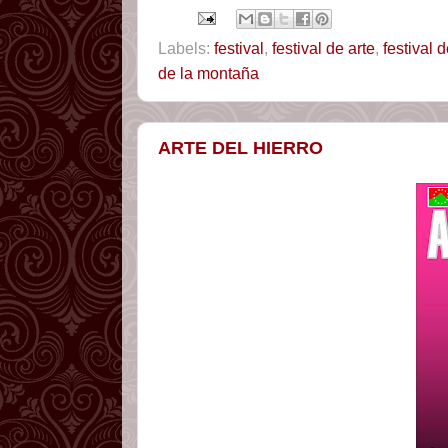
Labels:
festival
,
festival de arte
,
festival 
de la montaña
ARTE DEL HIERRO