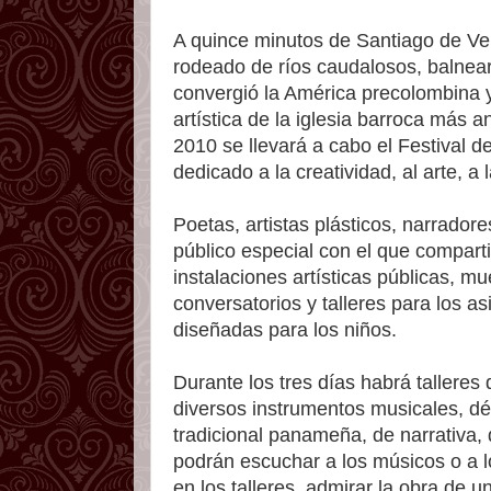
A quince minutos de Santiago de Ve
rodeado de ríos caudalosos, balneari
convergió la América precolombina y
artística de la iglesia barroca más a
2010 se llevará a cabo el Festival d
dedicado a la creatividad, al arte, a 
Poetas, artistas plásticos, narrador
público especial con el que compart
instalaciones artísticas públicas, mu
conversatorios y talleres para los a
diseñadas para los niños.
Durante los tres días habrá talleres 
diversos instrumentos musicales, d
tradicional panameña, de narrativa,
podrán escuchar a los músicos o a l
en los talleres, admirar la obra de u