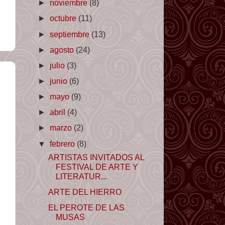
►
noviembre
(8)
►
octubre
(11)
►
septiembre
(13)
►
agosto
(24)
►
julio
(3)
►
junio
(6)
►
mayo
(9)
►
abril
(4)
►
marzo
(2)
▼
febrero
(8)
ARTISTAS INVITADOS AL
FESTIVAL DE ARTE Y
LITERATUR...
ARTE DEL HIERRO
EL PEROTE DE LAS
MUSAS