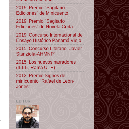
2019: Premio "Sagitario
Ediciones" de Minicuento
2019: Premio "Sagitario
Ediciones" de Novela Corta
2019: Concurso Internacional de
Ensayo Histórico Panamá Viejo
2015: Concurso Literario "Javier
Stanziola-AHMNP"
2015: Los nuevos narradores
(IEEE, Rama UTP)
2012: Premio Signos de
minicuento "Rafael de León-
Jones"
z
EDITOR
,