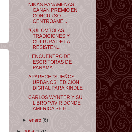
NIÑAS PANAMEÑAS
GANAN PREMIO EN
CONCURSO
CENTROAME...
"QUILOMBOLAS,
TRADICIONES Y
CULTURA DE LA
RESISTEN...
II ENCUENTRO DE
ESCRITORAS DE
PANAMÁ
APARECE "SUEÑOS
URBANOS" EDICIÓN
DIGITAL PARA KINDLE
CARLOS WYNTER Y SU
LIBRO "VIVIR DONDE
AMÉRICA SE H...
►
enero
(6)
►
2009
(151)