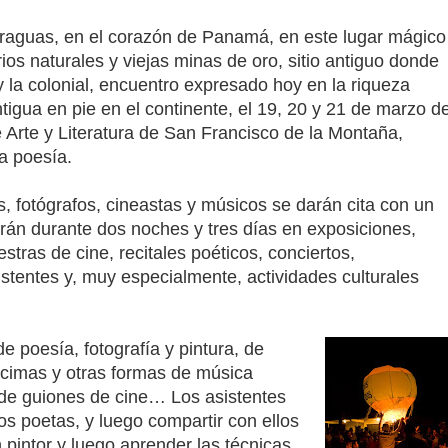
raguas, en el corazón de Panamá, en este lugar mágico
os naturales y viejas minas de oro, sitio antiguo donde
 la colonial, encuentro expresado hoy en la riqueza
ntigua en pie en el continente, el 19, 20 y 21 de marzo d
e Arte y Literatura de San Francisco de la Montaña,
la poesía.
es, fotógrafos, cineastas y músicos se darán cita con un
irán durante dos noches y tres días en exposiciones,
estras de cine, recitales poéticos, conciertos,
sistentes y, muy especialmente, actividades culturales
de poesía, fotografía y pintura, de
écimas y otras formas de música
 de guiones de cine… Los asistentes
os poetas, y luego compartir con ellos
n pintor y luego aprender las técnicas