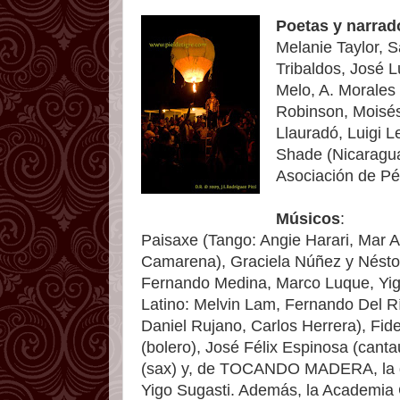
Poetas y narrad
Melanie Taylor, 
Tribaldos, José L
Melo, A. Morales
Robinson, Moisés
Llauradó, Luigi 
Shade (Nicaragua)
Asociación de Pé
Músicos
:
Paisaxe (Tango: Angie Harari, Mar 
Camarena), Graciela Núñez y Néstor 
Fernando Medina, Marco Luque, Yigo
Latino: Melvin Lam, Fernando Del Rí
Daniel Rujano, Carlos Herrera), Fide
(bolero), José Félix Espinosa (cant
(sax) y, de TOCANDO MADERA, la gi
Yigo Sugasti. Además, la Academia G