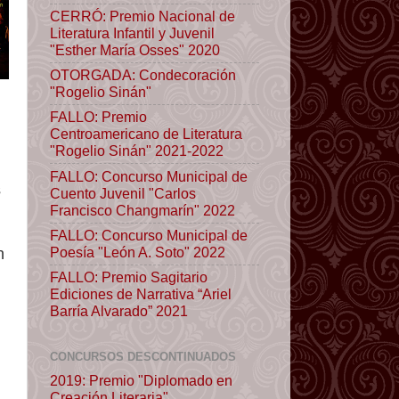
CERRÓ: Premio Nacional de
Literatura Infantil y Juvenil
"Esther María Osses" 2020
OTORGADA: Condecoración
"Rogelio Sinán"
FALLO: Premio
Centroamericano de Literatura
"Rogelio Sinán" 2021-2022
FALLO: Concurso Municipal de
s
Cuento Juvenil "Carlos
Francisco Changmarín" 2022
FALLO: Concurso Municipal de
Poesía "León A. Soto" 2022
n
FALLO: Premio Sagitario
Ediciones de Narrativa “Ariel
Barría Alvarado” 2021
CONCURSOS DESCONTINUADOS
2019: Premio "Diplomado en
Creación Literaria"