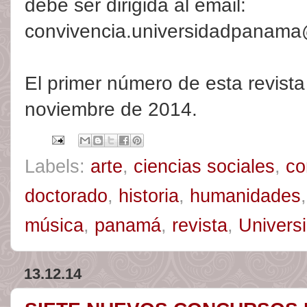
debe ser dirigida al email:
convivencia.universidadpanam
El primer número de esta revist
noviembre de 2014.
Labels:
arte
,
ciencias sociales
,
co
doctorado
,
historia
,
humanidades
música
,
panamá
,
revista
,
Univers
13.12.14