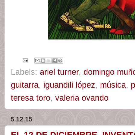
Labels:
ariel turner
,
domingo muñ
guitarra
,
iguandili lópez
,
música
,
teresa toro
,
valeria ovando
5.12.15
EL 12 DE DICIEMBRE, INVEN