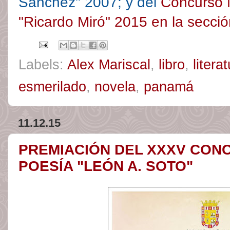
Sánchez" 2007; y del
Concurso N
"Ricardo Miró" 2015 en la secció
Labels:
Alex Mariscal
,
libro
,
litera
esmerilado
,
novela
,
panamá
11.12.15
PREMIACIÓN DEL XXXV CON
POESÍA "LEÓN A. SOTO"