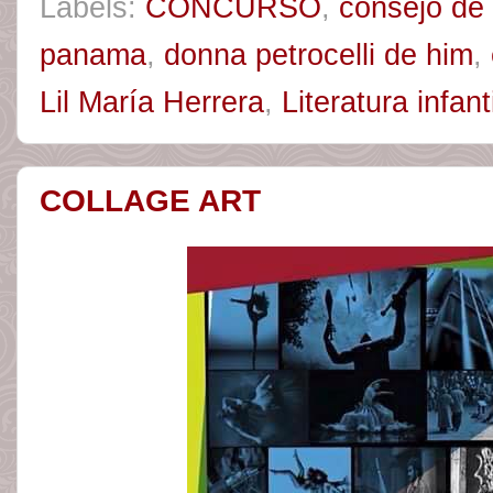
Labels:
CONCURSO
,
consejo de 
panama
,
donna petrocelli de him
,
Lil María Herrera
,
Literatura infanti
COLLAGE ART