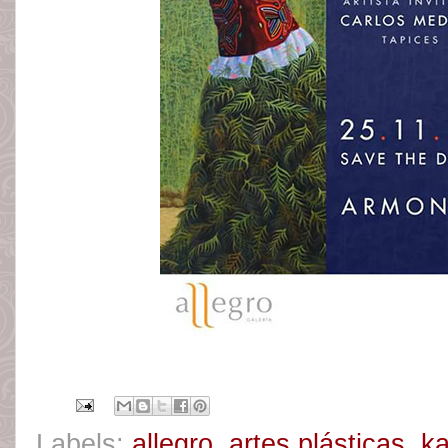
Labels:
allegro
,
artes plásticas
,
k