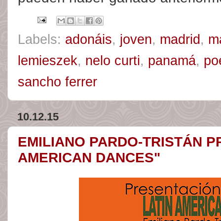
Labels:
adonáis
,
joven
,
madrid
,
m
lemieszek
,
nelo curti
,
panamá
,
po
sancho ferrer
10.12.15
EMILIANO PARDO-TRISTÁN P
AMERICAN DANCES"