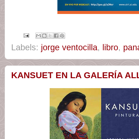
Labels:
jorge ventocilla
,
libro
,
pan
KANSUET EN LA GALERÍA A